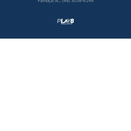
Palhoça/SC:
(48) 3036-8146